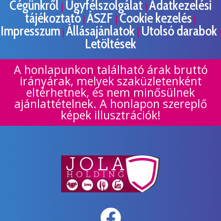
Cégünkről
Ügyfélszolgálat
Adatkezelési
|
|
tájékoztató
ÁSZF
Cookie kezelés
|
|
|
Impresszum
Állásajánlatok
Utolsó darabok
|
|
|
Letöltések
A honlapunkon található árak bruttó
irányárak, melyek szaküzletenként
eltérhetnek, és nem minősülnek
ajánlattételnek. A honlapon szereplő
képek illusztrációk!
