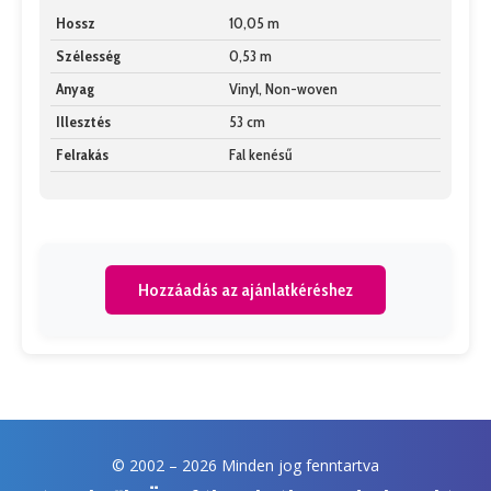
Hossz
10,05 m
Szélesség
0,53 m
Anyag
Vinyl, Non-woven
Illesztés
53 cm
Felrakás
Fal kenésű
Hozzáadás az ajánlatkéréshez
© 2002 –
2026 Minden jog fenntartva