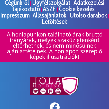
Cégünkről
Ügyfélszolgálat
Adatkezelési
|
|
tájékoztató
ÁSZF
Cookie kezelés
|
|
|
Impresszum
Állásajánlatok
Utolsó darabok
|
|
|
Letöltések
A honlapunkon található árak bruttó
irányárak, melyek szaküzletenként
eltérhetnek, és nem minősülnek
ajánlattételnek. A honlapon szereplő
képek illusztrációk!
