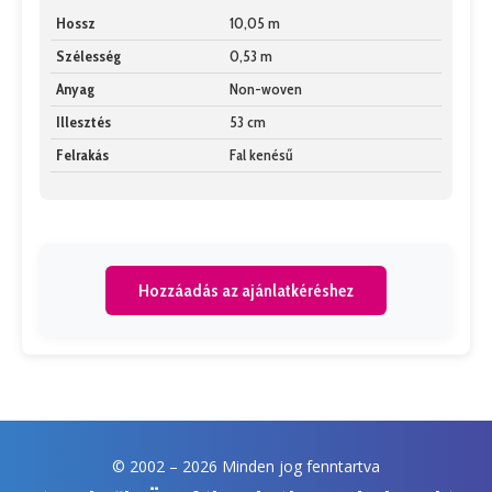
Hossz
10,05 m
Szélesség
0,53 m
Anyag
Non-woven
Illesztés
53 cm
Felrakás
Fal kenésű
Hozzáadás az ajánlatkéréshez
© 2002 –
2026 Minden jog fenntartva