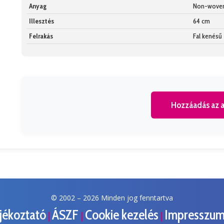
Anyag
Non-wove
Illesztés
64 cm
Felrakás
Fal kenésű
Hozzáadás az a
© 2002 –
2026 Minden jog fenntartva
ájékoztató
ÁSZF
Cookie kezelés
Impresszu
|
|
|