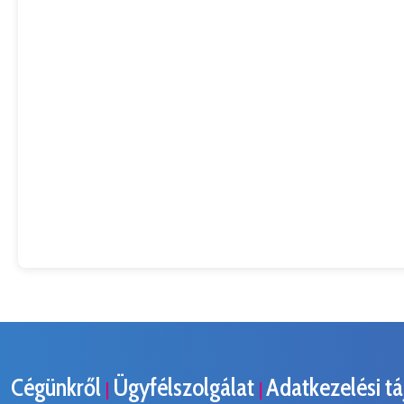
Cégünkről
Ügyfélszolgálat
Adatkezelési t
|
|