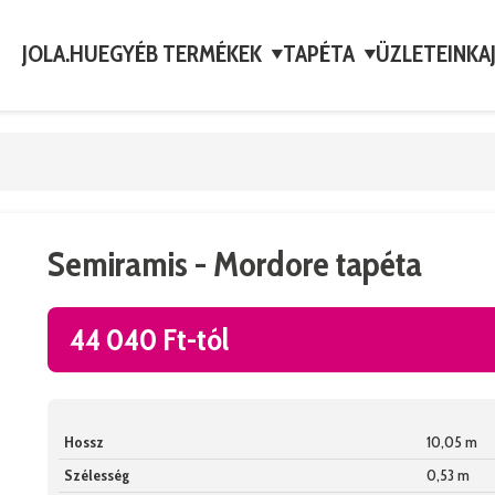
JOLA.HU
EGYÉB TERMÉKEK
TAPÉTA
ÜZLETEINK
A
▼
▼
Semiramis - Mordore tapéta
44 040 Ft-tól
Hossz
10,05 m
Szélesség
0,53 m