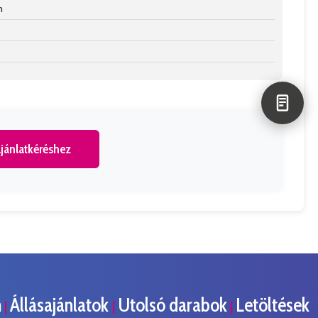
n
jánlatkéréshez
m
Állásajánlatok
Utolsó darabok
Letöltések
|
|
|