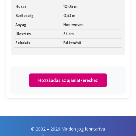
Hossz
10,05 m
Szélesség
0,53 m
Anyag
Non-woven
Illesztés
64 cm
Felrakás
Fal kenésű
Hozzáadás az ajánlatkéréshez
© 2002 –
2026 Minden jog fenntartva