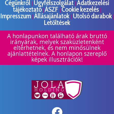
Cégünkről
Ügyfélszolgálat
Adatkezelési
|
|
tájékoztató
ÁSZF
Cookie kezelés
|
|
|
Impresszum
Állásajánlatok
Utolsó darabok
|
|
|
Letöltések
A honlapunkon található árak bruttó
irányárak, melyek szaküzletenként
eltérhetnek, és nem minősülnek
ajánlattételnek. A honlapon szereplő
képek illusztrációk!
