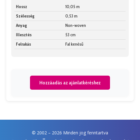
Hossz
10,05 m
Szélesség
0,53 m
Anyag
Non-woven
Illesztés
53 cm
Felrakás
Fal kenésű
Hozzáadás az ajánlatkéréshez
© 2002 –
2026 Minden jog fenntartva