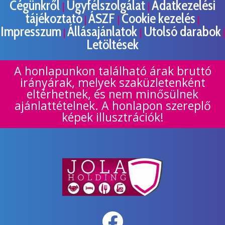
Cégünkről
Ügyfélszolgálat
Adatkezelési
|
|
tájékoztató
ÁSZF
Cookie kezelés
|
|
|
Impresszum
Állásajánlatok
Utolsó darabok
|
|
|
Letöltések
A honlapunkon található árak bruttó
irányárak, melyek szaküzletenként
eltérhetnek, és nem minősülnek
ajánlattételnek. A honlapon szereplő
képek illusztrációk!
