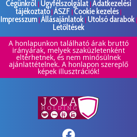
Cégünkről
Ügyfélszolgálat
Adatkezelési
|
|
tájékoztató
ÁSZF
Cookie kezelés
|
|
|
Impresszum
Állásajánlatok
Utolsó darabok
|
|
|
Letöltések
A honlapunkon található árak bruttó
irányárak, melyek szaküzletenként
eltérhetnek, és nem minősülnek
ajánlattételnek. A honlapon szereplő
képek illusztrációk!
