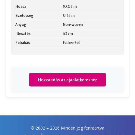
Hossz
10,05 m
Szélesség
0,53 m
Anyag
Non-woven
Illesztés
53 cm
Felrakás
Fal kenésű
Hozzáadás az ajánlatkéréshez
© 2002 –
2026 Minden jog fenntartva