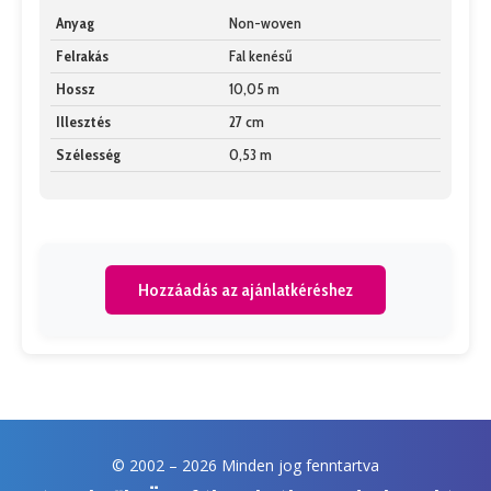
Anyag
Non-woven
Felrakás
Fal kenésű
Hossz
10,05 m
Illesztés
27 cm
Szélesség
0,53 m
Hozzáadás az ajánlatkéréshez
© 2002 –
2026 Minden jog fenntartva