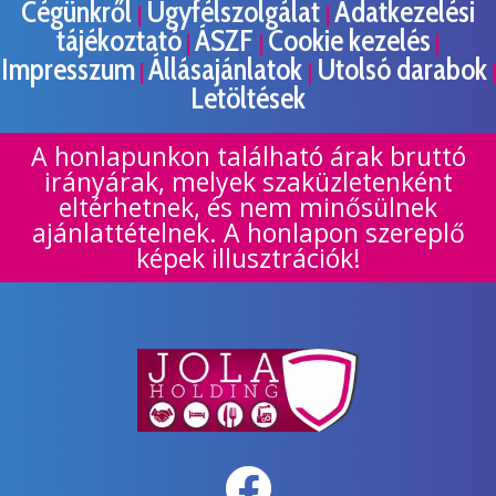
Cégünkről
Ügyfélszolgálat
Adatkezelési
|
|
tájékoztató
ÁSZF
Cookie kezelés
|
|
|
Impresszum
Állásajánlatok
Utolsó darabok
|
|
|
Letöltések
A honlapunkon található árak bruttó
irányárak, melyek szaküzletenként
eltérhetnek, és nem minősülnek
ajánlattételnek. A honlapon szereplő
képek illusztrációk!
