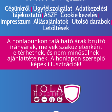
Cégünkről
Ügyfélszolgálat
Adatkezelési
|
|
tájékoztató
ÁSZF
Cookie kezelés
|
|
|
Impresszum
Állásajánlatok
Utolsó darabok
|
|
|
Letöltések
A honlapunkon található árak bruttó
irányárak, melyek szaküzletenként
eltérhetnek, és nem minősülnek
ajánlattételnek. A honlapon szereplő
képek illusztrációk!