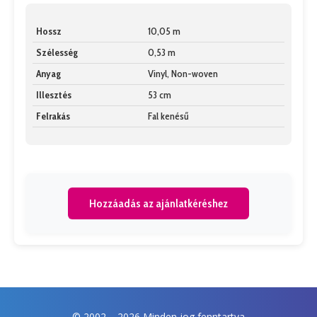
Hossz
10,05 m
Szélesség
0,53 m
Anyag
Vinyl, Non-woven
Illesztés
53 cm
Felrakás
Fal kenésű
Hozzáadás az ajánlatkéréshez
© 2002 –
2026 Minden jog fenntartva