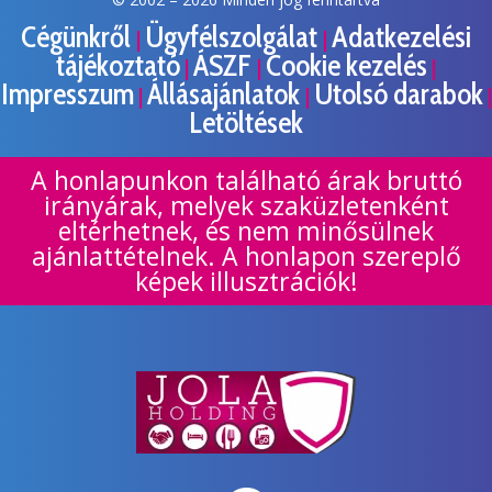
Cégünkről
Ügyfélszolgálat
Adatkezelési
|
|
tájékoztató
ÁSZF
Cookie kezelés
|
|
|
Impresszum
Állásajánlatok
Utolsó darabok
|
|
|
Letöltések
A honlapunkon található árak bruttó
irányárak, melyek szaküzletenként
eltérhetnek, és nem minősülnek
ajánlattételnek. A honlapon szereplő
képek illusztrációk!