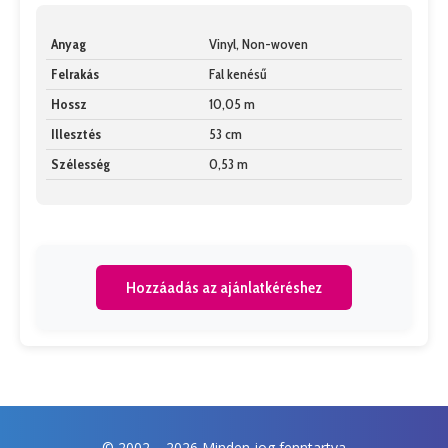
Anyag
Vinyl, Non-woven
Felrakás
Fal kenésű
Hossz
10,05 m
Illesztés
53 cm
Szélesség
0,53 m
Hozzáadás az ajánlatkéréshez
© 2002 –
2026 Minden jog fenntartva