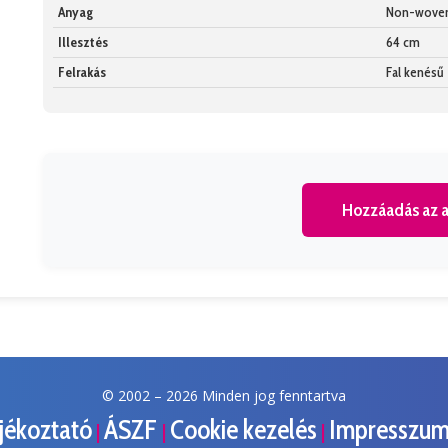
Anyag
Non-wove
Illesztés
64 cm
Felrakás
Fal kenésű
Hozzáadás az a
© 2002 –
2026 Minden jog fenntartva
ájékoztató
ÁSZF
Cookie kezelés
Impresszu
|
|
|