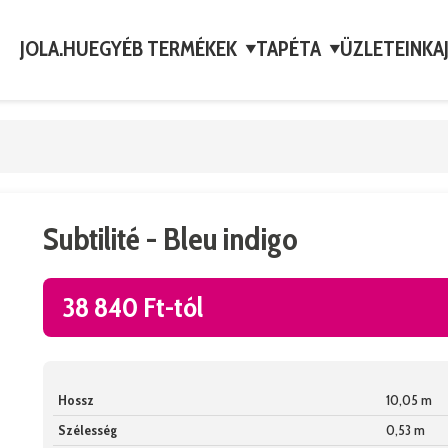
JOLA.HU
EGYÉB TERMÉKEK
TAPÉTA
ÜZLETEINK
A
▼
▼
Subtilité - Bleu indigo
38 840 Ft-tól
Hossz
10,05 m
Szélesség
0,53 m