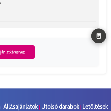
n
jánlatkéréshez
m
Állásajánlatok
Utolsó darabok
Letöltések
|
|
|