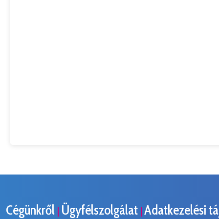
Cégünkről
Ügyfélszolgálat
Adatkezelési t
|
|