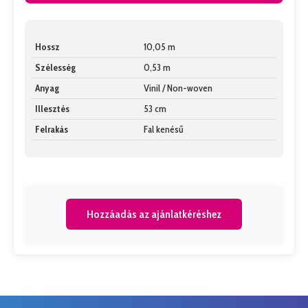
Hossz
10,05 m
Szélesség
0,53 m
Anyag
Vinil / Non-woven
Illesztés
53 cm
Felrakás
Fal kenésű
Hozzáadás az ajánlatkéréshez