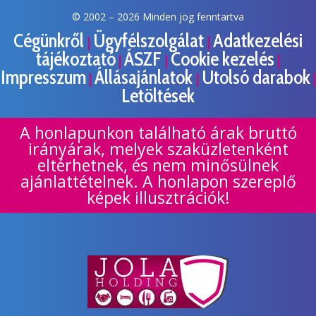
© 2002 –
2026 Minden jog fenntartva
Cégünkről
Ügyfélszolgálat
Adatkezelési
|
|
tájékoztató
ÁSZF
Cookie kezelés
|
|
|
Impresszum
Állásajánlatok
Utolsó darabok
|
|
|
Letöltések
A honlapunkon található árak bruttó
irányárak, melyek szaküzletenként
eltérhetnek, és nem minősülnek
ajánlattételnek. A honlapon szereplő
képek illusztrációk!