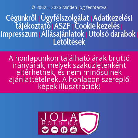
© 2002 –
2026 Minden jog fenntartva
Cégünkről
Ügyfélszolgálat
Adatkezelési
|
|
tájékoztató
ÁSZF
Cookie kezelés
|
|
|
Impresszum
Állásajánlatok
Utolsó darabok
|
|
|
Letöltések
A honlapunkon található árak bruttó
irányárak, melyek szaküzletenként
eltérhetnek, és nem minősülnek
ajánlattételnek. A honlapon szereplő
képek illusztrációk!