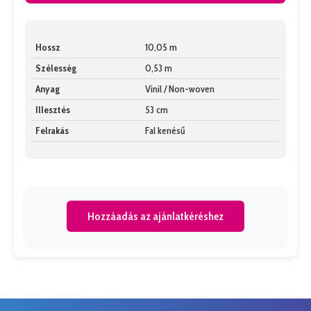
Hossz
10,05 m
Szélesség
0,53 m
Anyag
Vinil / Non-woven
Illesztés
53 cm
Felrakás
Fal kenésű
Hozzáadás az ajánlatkéréshez