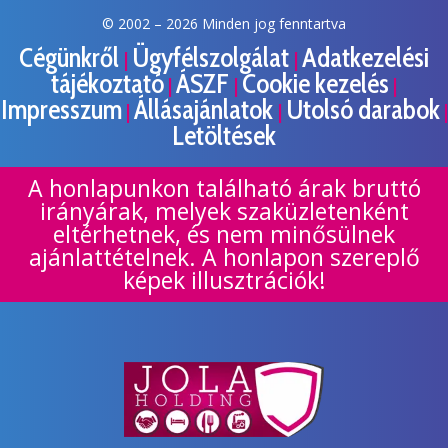
© 2002 –
2026 Minden jog fenntartva
Cégünkről
Ügyfélszolgálat
Adatkezelési
|
|
tájékoztató
ÁSZF
Cookie kezelés
|
|
|
Impresszum
Állásajánlatok
Utolsó darabok
|
|
|
Letöltések
A honlapunkon található árak bruttó
irányárak, melyek szaküzletenként
eltérhetnek, és nem minősülnek
ajánlattételnek. A honlapon szereplő
képek illusztrációk!