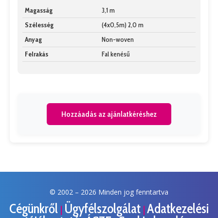
Magasság
3,1 m
Szélesség
(4x0,5m) 2,0 m
Anyag
Non-woven
Felrakás
Fal kenésű
Hozzáadás az ajánlatkéréshez
© 2002 –
2026 Minden jog fenntartva
Cégünkről
Ügyfélszolgálat
Adatkezelési
|
|