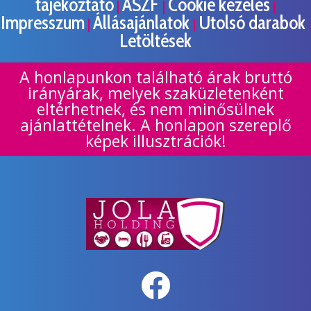
tájékoztató
ÁSZF
Cookie kezelés
|
|
|
Impresszum
Állásajánlatok
Utolsó darabok
|
|
|
Letöltések
A honlapunkon található árak bruttó
irányárak, melyek szaküzletenként
eltérhetnek, és nem minősülnek
ajánlattételnek. A honlapon szereplő
képek illusztrációk!
