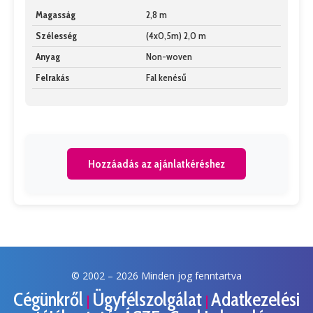
Magasság
2,8 m
Szélesség
(4x0,5m) 2,0 m
Anyag
Non-woven
Felrakás
Fal kenésű
Hozzáadás az ajánlatkéréshez
© 2002 –
2026 Minden jog fenntartva
Cégünkről
Ügyfélszolgálat
Adatkezelési
|
|