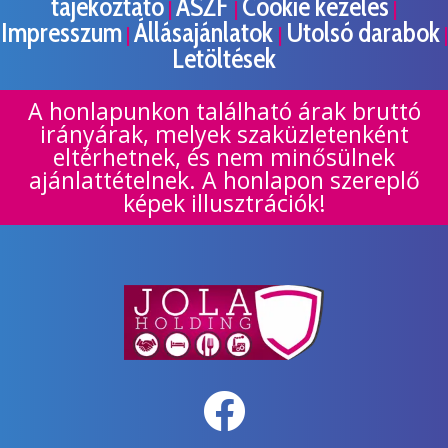
tájékoztató
ÁSZF
Cookie kezelés
|
|
|
Impresszum
Állásajánlatok
Utolsó darabok
|
|
|
Letöltések
A honlapunkon található árak bruttó
irányárak, melyek szaküzletenként
eltérhetnek, és nem minősülnek
ajánlattételnek. A honlapon szereplő
képek illusztrációk!
