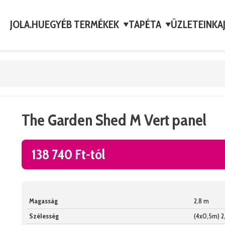
JOLA.HU
EGYÉB TERMÉKEK
TAPÉTA
ÜZLETEINK
A
▼
▼
The Garden Shed M Vert panel
138 740 Ft-tól
Magasság
2,8 m
Szélesség
(4x0,5m) 2