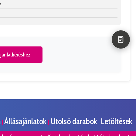
n
jánlatkéréshez
m
Állásajánlatok
Utolsó darabok
Letöltések
|
|
|