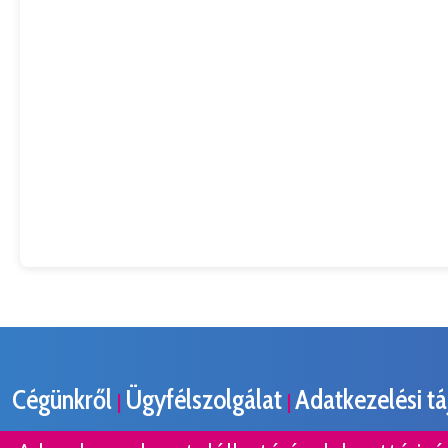
Cégünkről
Ügyfélszolgálat
Adatkezelési t
|
|