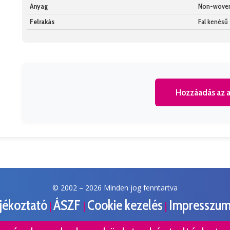
Anyag
Non-wove
Felrakás
Fal kenésű
Hozzáadás az a
© 2002 –
2026 Minden jog fenntartva
ájékoztató
ÁSZF
Cookie kezelés
Impresszu
|
|
|