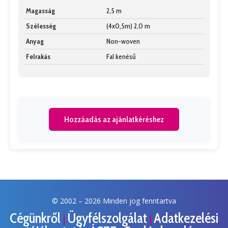
Magasság
2,5 m
Szélesség
(4x0,5m) 2,0 m
Anyag
Non-woven
Felrakás
Fal kenésű
Hozzáadás az ajánlatkéréshez
© 2002 –
2026 Minden jog fenntartva
Cégünkről
Ügyfélszolgálat
Adatkezelési
|
|