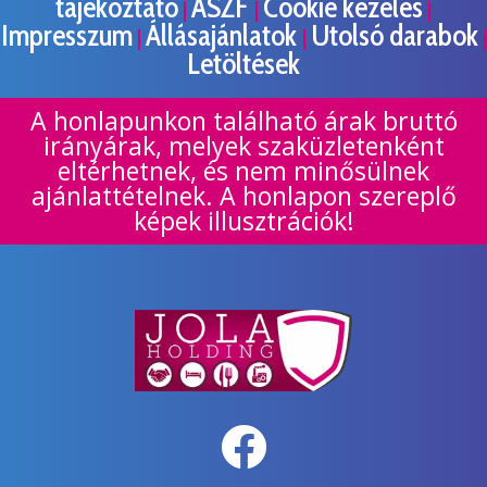
tájékoztató
ÁSZF
Cookie kezelés
|
|
|
Impresszum
Állásajánlatok
Utolsó darabok
|
|
|
Letöltések
A honlapunkon található árak bruttó
irányárak, melyek szaküzletenként
eltérhetnek, és nem minősülnek
ajánlattételnek. A honlapon szereplő
képek illusztrációk!
