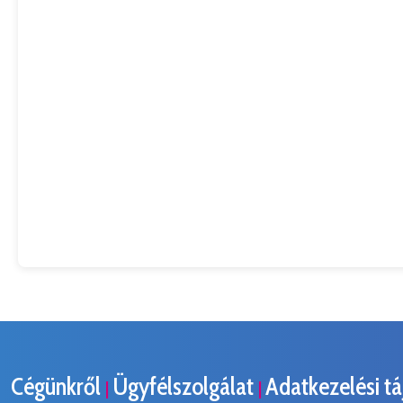
Cégünkről
Ügyfélszolgálat
Adatkezelési t
|
|