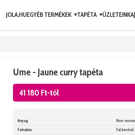
JOLA.HU
EGYÉB TERMÉKEK
TAPÉTA
ÜZLETEINK
A
▼
▼
Ume - Jaune curry tapéta
41 180 Ft-tól
Anyag
Non-wove
Felrakás
Fal kenésű