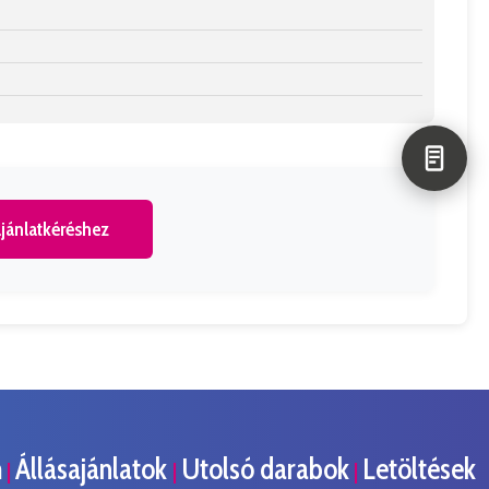
jánlatkéréshez
m
Állásajánlatok
Utolsó darabok
Letöltések
|
|
|