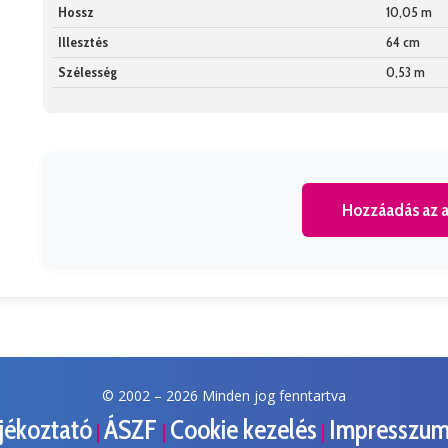
Hossz
10,05 m
Illesztés
64 cm
Szélesség
0,53 m
Hozzáadás az a
© 2002 –
2026 Minden jog fenntartva
ájékoztató
ÁSZF
Cookie kezelés
Impresszu
|
|
|