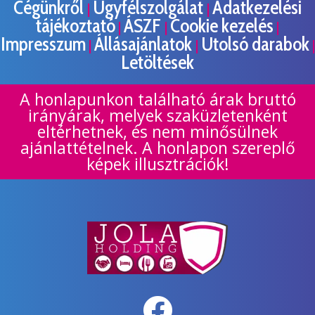
Cégünkről
Ügyfélszolgálat
Adatkezelési
|
|
tájékoztató
ÁSZF
Cookie kezelés
|
|
|
Impresszum
Állásajánlatok
Utolsó darabok
|
|
|
Letöltések
A honlapunkon található árak bruttó
irányárak, melyek szaküzletenként
eltérhetnek, és nem minősülnek
ajánlattételnek. A honlapon szereplő
képek illusztrációk!
