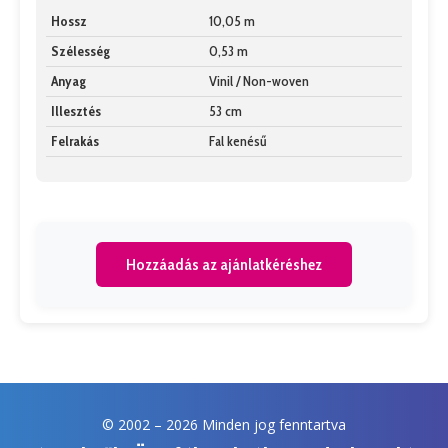
Hossz
10,05 m
Szélesség
0,53 m
Anyag
Vinil / Non-woven
Illesztés
53 cm
Felrakás
Fal kenésű
Hozzáadás az ajánlatkéréshez
© 2002 –
2026 Minden jog fenntartva