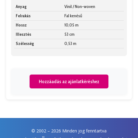
Anyag
Vinil / Non-woven
Felrakás
Fal kenésű
Hossz
10,05 m
Illesztés
53 cm
Szélesség
0,53 m
Hozzáadás az ajánlatkéréshez
© 2002 –
2026 Minden jog fenntartva