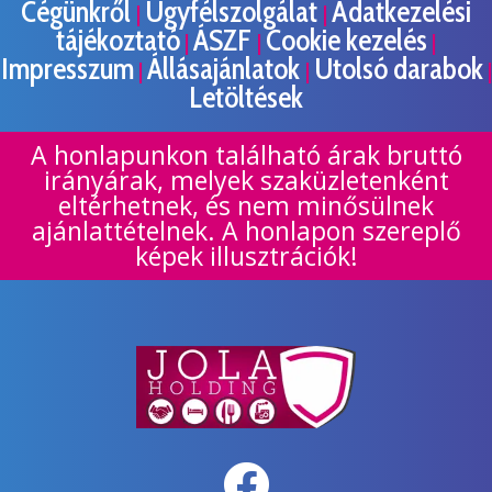
Cégünkről
Ügyfélszolgálat
Adatkezelési
|
|
tájékoztató
ÁSZF
Cookie kezelés
|
|
|
Impresszum
Állásajánlatok
Utolsó darabok
|
|
|
Letöltések
A honlapunkon található árak bruttó
irányárak, melyek szaküzletenként
eltérhetnek, és nem minősülnek
ajánlattételnek. A honlapon szereplő
képek illusztrációk!
