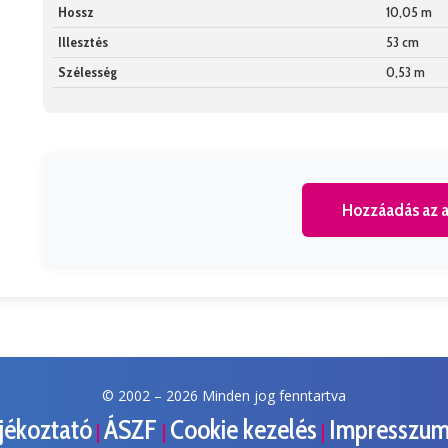
Hossz
10,05 m
Illesztés
53 cm
Szélesség
0,53 m
Hozzáadás az a
© 2002 –
2026 Minden jog fenntartva
ájékoztató
ÁSZF
Cookie kezelés
Impresszu
|
|
|