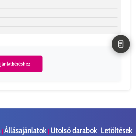
jánlatkéréshez
m
Állásajánlatok
Utolsó darabok
Letöltések
|
|
|