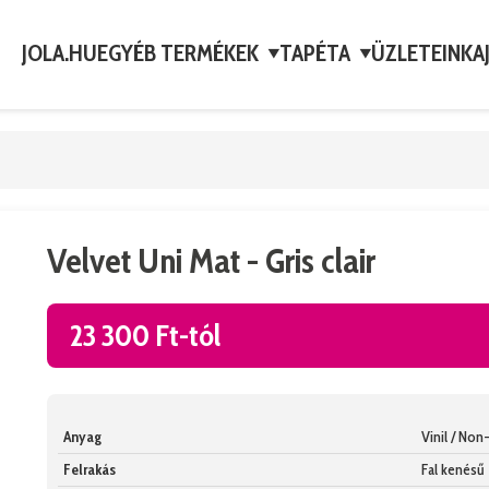
JOLA.HU
EGYÉB TERMÉKEK
TAPÉTA
ÜZLETEINK
A
▼
▼
Velvet Uni Mat - Gris clair
23 300 Ft-tól
Anyag
Vinil / No
Felrakás
Fal kenésű