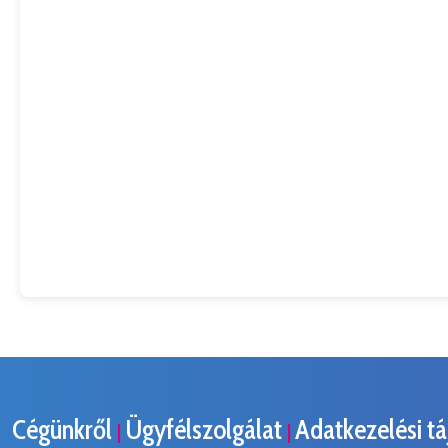
Cégünkről
Ügyfélszolgálat
Adatkezelési t
|
|