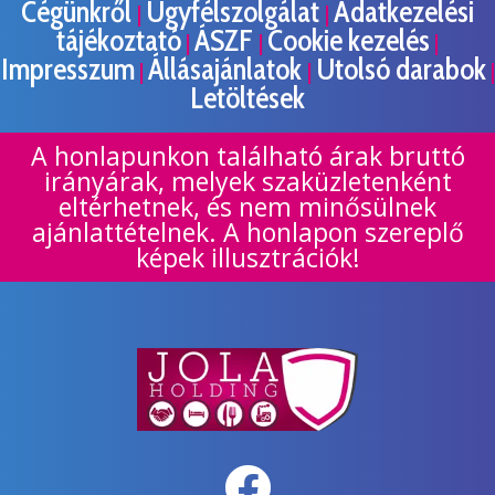
Cégünkről
Ügyfélszolgálat
Adatkezelési
|
|
tájékoztató
ÁSZF
Cookie kezelés
|
|
|
Impresszum
Állásajánlatok
Utolsó darabok
|
|
|
Letöltések
A honlapunkon található árak bruttó
irányárak, melyek szaküzletenként
eltérhetnek, és nem minősülnek
ajánlattételnek. A honlapon szereplő
képek illusztrációk!
