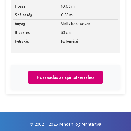
Hossz
10,05 m
Szélesség
0,53 m
Anyag
Vinil / Non-woven
Illesztés
53 cm
Felrakás
Fal kenésű
Hozzáadás az ajánlatkéréshez
© 2002 –
2026 Minden jog fenntartva