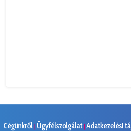
Cégünkről
Ügyfélszolgálat
Adatkezelési t
|
|