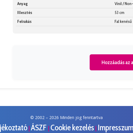
Anyag
Vinil / No
Illesztés
53 cm
Felrakás
Fal kenésű
Hozzáadás az a
© 2002 –
2026 Minden jog fenntartva
ájékoztató
ÁSZF
Cookie kezelés
Impresszu
|
|
|