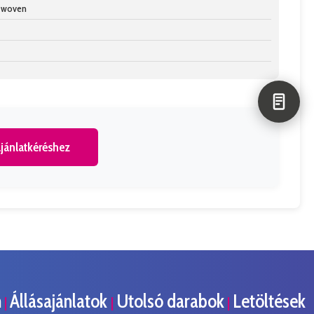
n-woven
jánlatkéréshez
m
Állásajánlatok
Utolsó darabok
Letöltések
|
|
|