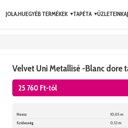
JOLA.HU
EGYÉB TERMÉKEK
TAPÉTA
ÜZLETEINK
A
▼
▼
Velvet Uni Metallisé -Blanc dore 
25 760 Ft-tól
Hossz
10,05 m
Szélesség
0,53 m