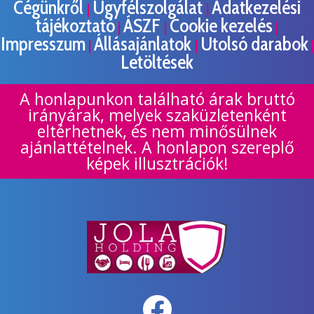
Cégünkről
Ügyfélszolgálat
Adatkezelési
|
|
tájékoztató
ÁSZF
Cookie kezelés
|
|
|
Impresszum
Állásajánlatok
Utolsó darabok
|
|
|
Letöltések
A honlapunkon található árak bruttó
irányárak, melyek szaküzletenként
eltérhetnek, és nem minősülnek
ajánlattételnek. A honlapon szereplő
képek illusztrációk!
