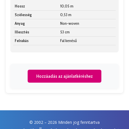
Hossz
10,05 m
Szélesség
0,53 m
Anyag
Non-woven
Illesztés
53 cm
Felrakás
Fal kenésű
Hozzáadás az ajánlatkéréshez
© 2002 –
2026 Minden jog fenntartva