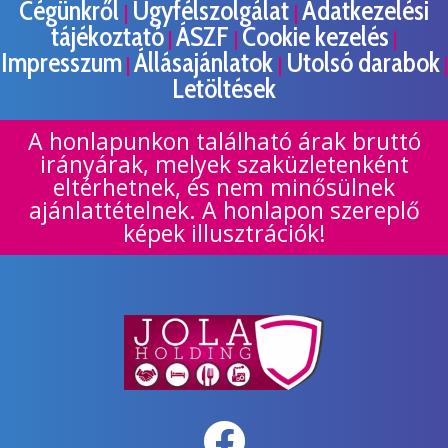
Cégünkről
Ügyfélszolgálat
Adatkezelési
|
|
tájékoztató
ÁSZF
Cookie kezelés
|
|
|
Impresszum
Állásajánlatok
Utolsó darabok
|
|
|
Letöltések
A honlapunkon található árak bruttó
irányárak, melyek szaküzletenként
eltérhetnek, és nem minősülnek
ajánlattételnek. A honlapon szereplő
képek illusztrációk!
