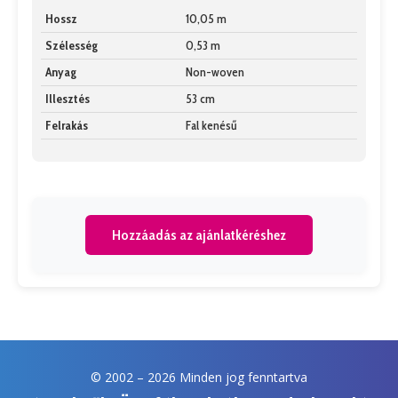
Hossz
10,05 m
Szélesség
0,53 m
Anyag
Non-woven
Illesztés
53 cm
Felrakás
Fal kenésű
Hozzáadás az ajánlatkéréshez
© 2002 –
2026 Minden jog fenntartva