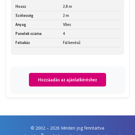
Hossz
2,8 m
Szélesség
2 m
Anyag
Vlies
Panelek száma
4
Felrakás
Fal kenésű
Hozzáadás az ajánlatkéréshez
© 2002 –
2026 Minden jog fenntartva