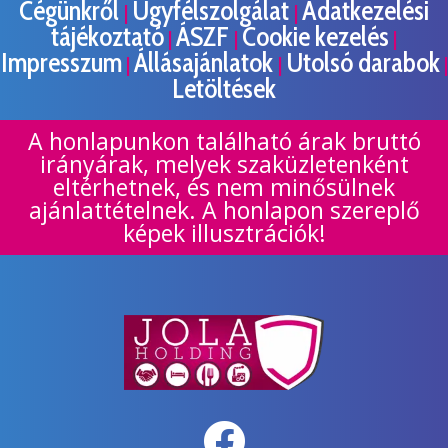
Cégünkről
Ügyfélszolgálat
Adatkezelési
|
|
tájékoztató
ÁSZF
Cookie kezelés
|
|
|
Impresszum
Állásajánlatok
Utolsó darabok
|
|
|
Letöltések
A honlapunkon található árak bruttó
irányárak, melyek szaküzletenként
eltérhetnek, és nem minősülnek
ajánlattételnek. A honlapon szereplő
képek illusztrációk!
