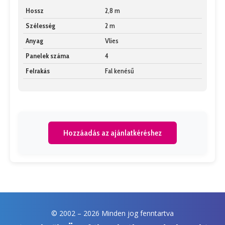
Hossz
2,8 m
Szélesség
2 m
Anyag
Vlies
Panelek száma
4
Felrakás
Fal kenésű
Hozzáadás az ajánlatkéréshez
© 2002 –
2026 Minden jog fenntartva