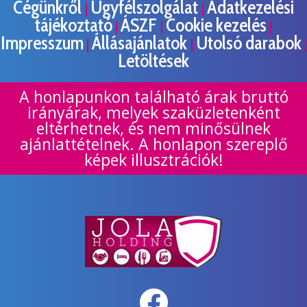
Cégünkről
Ügyfélszolgálat
Adatkezelési
|
|
tájékoztató
ÁSZF
Cookie kezelés
|
|
|
Impresszum
Állásajánlatok
Utolsó darabok
|
|
|
Letöltések
A honlapunkon található árak bruttó
irányárak, melyek szaküzletenként
eltérhetnek, és nem minősülnek
ajánlattételnek. A honlapon szereplő
képek illusztrációk!
