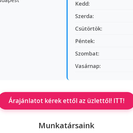
Budapest
Kedd:
Szerda:
Csütörtök:
Péntek:
Szombat:
Vasárnap:
Árajánlatot kérek ettől az üzlettől! ITT!
Munkatársaink