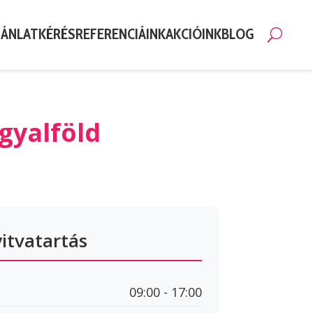
JÁNLATKÉRÉS
REFERENCIÁINK
AKCIÓINK
BLOG
Kere
ngyalföld
itvatartás
09:00 - 17:00