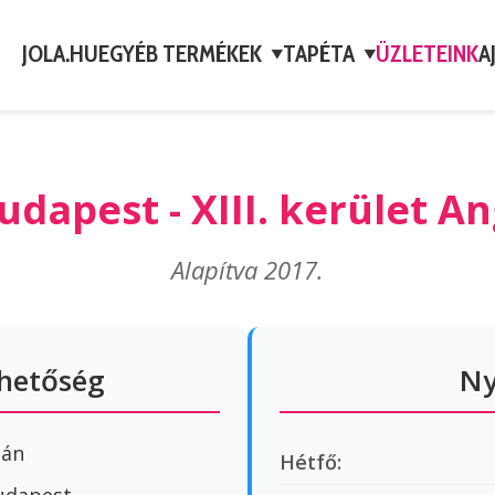
JOLA.HU
EGYÉB TERMÉKEK
TAPÉTA
ÜZLETEINK
A
▼
▼
udapest - XIII. kerület A
Alapítva 2017.
rhetőség
Ny
ián
Hétfő: