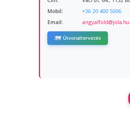
Cím:
Váci út. 64., 1132 
Mobil:
+36 20 400 5006
Email:
angyalfold@jola.hu
🗺️
Útvonaltervezés