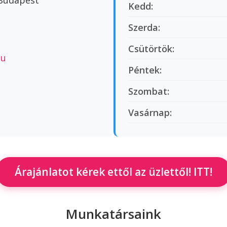
 Budapest
Kedd:
Szerda:
Csütörtök:
hu
Péntek:
Szombat:
Vasárnap:
Árajánlatot kérek ettől az üzlettől! ITT!
Munkatársaink