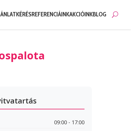
JÁNLATKÉRÉS
REFERENCIÁINK
AKCIÓINK
BLOG
Kere
kospalota
itvatartás
09:00 - 17:00