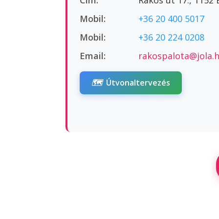
Cím:
Rákos út 17., 1152
Mobil:
+36 20 400 5017
Mobil:
+36 20 224 0208
Email:
rakospalota@jola.
🗺️
Útvonaltervezés