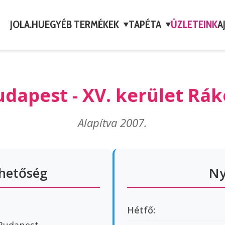
JOLA.HU
EGYÉB TERMÉKEK
TAPÉTA
ÜZLETEINK
A
▼
▼
udapest - XV. kerület Rá
Alapítva 2007.
rhetőség
Ny
Hétfő: