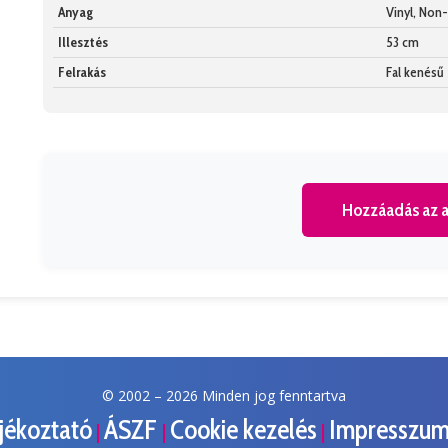
Anyag
Vinyl, No
Illesztés
53 cm
Felrakás
Fal kenésű
Hozzáadás az a
© 2002 –
2026 Minden jog fenntartva
ájékoztató
ÁSZF
Cookie kezelés
Impresszu
|
|
|