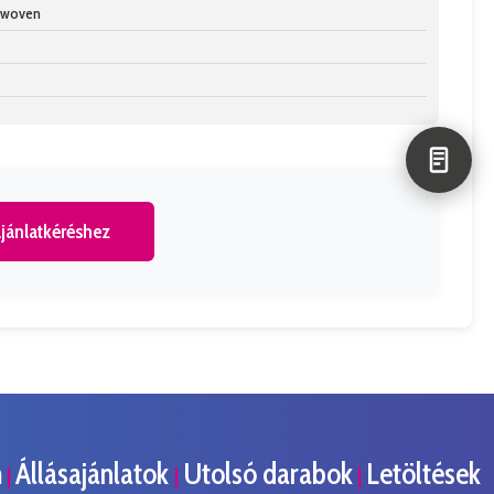
n-woven
jánlatkéréshez
m
Állásajánlatok
Utolsó darabok
Letöltések
|
|
|