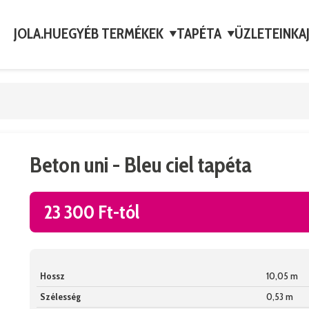
JOLA.HU
EGYÉB TERMÉKEK
TAPÉTA
ÜZLETEINK
A
▼
▼
Beton uni - Bleu ciel tapéta
23 300 Ft-tól
Hossz
10,05 m
Szélesség
0,53 m