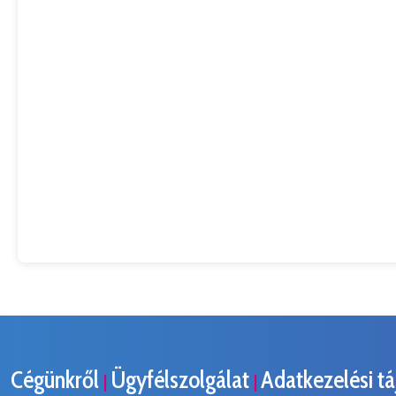
Cégünkről
Ügyfélszolgálat
Adatkezelési t
|
|