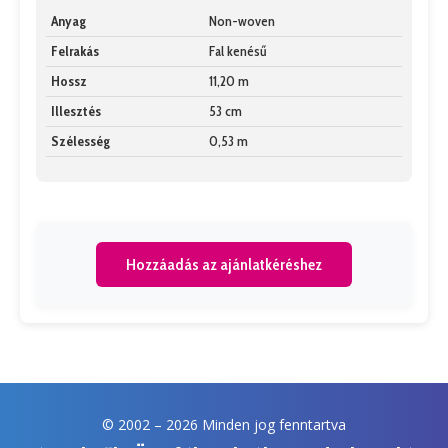
Anyag
Non-woven
Felrakás
Fal kenésű
Hossz
11,20 m
Illesztés
53 cm
Szélesség
0,53 m
Hozzáadás az ajánlatkéréshez
© 2002 –
2026 Minden jog fenntartva