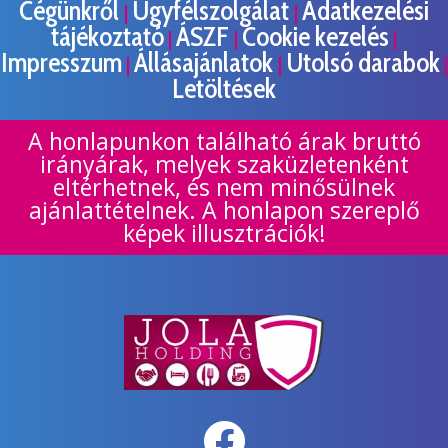
Cégünkről
Ügyfélszolgálat
Adatkezelési
|
|
tájékoztató
ÁSZF
Cookie kezelés
|
|
|
Impresszum
Állásajánlatok
Utolsó darabok
|
|
|
Letöltések
A honlapunkon található árak bruttó
irányárak, melyek szaküzletenként
eltérhetnek, és nem minősülnek
ajánlattételnek. A honlapon szereplő
képek illusztrációk!
