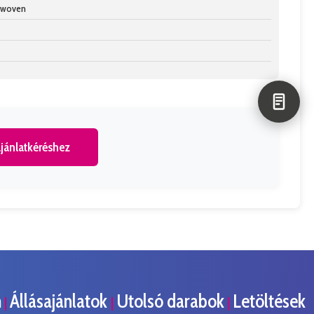
n-woven
jánlatkéréshez
m
Állásajánlatok
Utolsó darabok
Letöltések
|
|
|