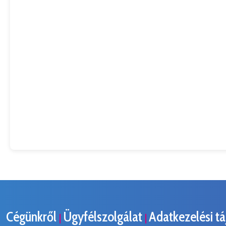
Cégünkről
Ügyfélszolgálat
Adatkezelési t
|
|