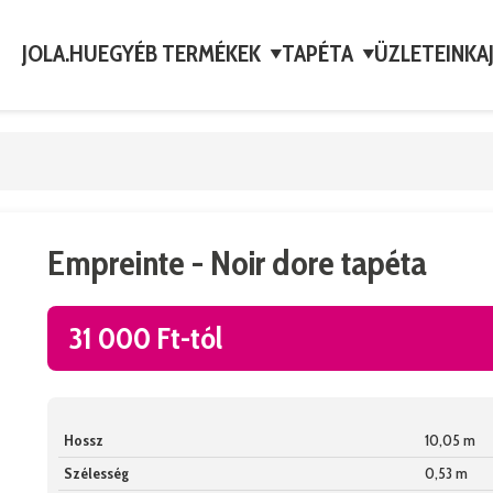
JOLA.HU
EGYÉB TERMÉKEK
TAPÉTA
ÜZLETEINK
A
▼
▼
Empreinte - Noir dore tapéta
31 000 Ft-tól
Hossz
10,05 m
Szélesség
0,53 m