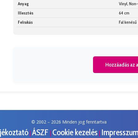
Anyag
Vinyl, No
Illesztés
64 cm
Felrakás
Fal kenésű
Hozzáadás az a
© 2002 –
2026 Minden jog fenntartva
ájékoztató
ÁSZF
Cookie kezelés
Impresszu
|
|
|