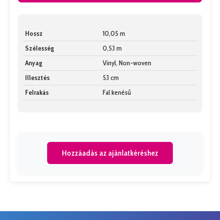
Hossz
10,05 m
Szélesség
0,53 m
Anyag
Vinyl, Non-woven
Illesztés
53 cm
Felrakás
Fal kenésű
Hozzáadás az ajánlatkéréshez