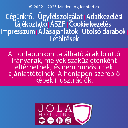
© 2002 –
2026 Minden jog fenntartva
Cégünkről
Ügyfélszolgálat
Adatkezelési
|
|
tájékoztató
ÁSZF
Cookie kezelés
|
|
|
Impresszum
Állásajánlatok
Utolsó darabok
|
|
|
Letöltések
A honlapunkon található árak bruttó
irányárak, melyek szaküzletenként
eltérhetnek, és nem minősülnek
ajánlattételnek. A honlapon szereplő
képek illusztrációk!