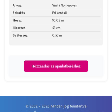
Anyag
Vinil / Non-woven
Felrakás
Fal kenésű
Hossz
10,05 m
Illesztés
53 cm
Szélesség
0,53 m
Hozzáadás az ajánlatkéréshez
© 2002 –
2026 Minden jog fenntartva