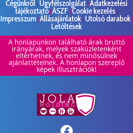
Cégünkről
Ügyfélszolgálat
Adatkezelési
|
|
tájékoztató
ÁSZF
Cookie kezelés
|
|
|
Impresszum
Állásajánlatok
Utolsó darabok
|
|
|
Letöltések
A honlapunkon található árak bruttó
irányárak, melyek szaküzletenként
eltérhetnek, és nem minősülnek
ajánlattételnek. A honlapon szereplő
képek illusztrációk!
