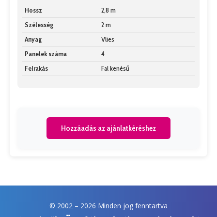
Hossz
2,8 m
Szélesség
2 m
Anyag
Vlies
Panelek száma
4
Felrakás
Fal kenésű
Hozzáadás az ajánlatkéréshez
© 2002 –
2026 Minden jog fenntartva