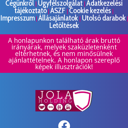
Cégünkről
Ügyfélszolgálat
Adatkezelési
|
|
tájékoztató
ÁSZF
Cookie kezelés
|
|
|
Impresszum
Állásajánlatok
Utolsó darabok
|
|
|
Letöltések
A honlapunkon található árak bruttó
irányárak, melyek szaküzletenként
eltérhetnek, és nem minősülnek
ajánlattételnek. A honlapon szereplő
képek illusztrációk!
