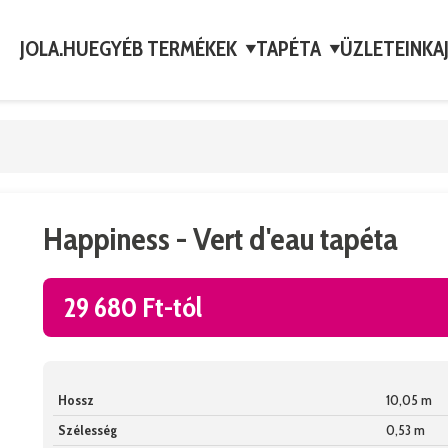
JOLA.HU
EGYÉB TERMÉKEK
TAPÉTA
ÜZLETEINK
A
▼
▼
Happiness - Vert d'eau tapéta
29 680 Ft-tól
Hossz
10,05 m
Szélesség
0,53 m