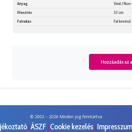
Anyag
Vinil / No
Illesztés
53 cm
Felrakás
Fal kenésű
Hozzáadás az a
© 2002 –
2026 Minden jog fenntartva
ájékoztató
ÁSZF
Cookie kezelés
Impresszu
|
|
|