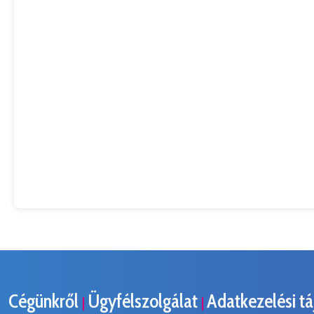
Cégünkről
Ügyfélszolgálat
Adatkezelési t
|
|