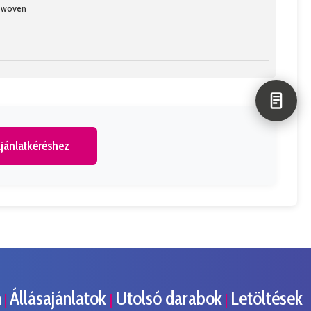
n-woven
jánlatkéréshez
m
Állásajánlatok
Utolsó darabok
Letöltések
|
|
|