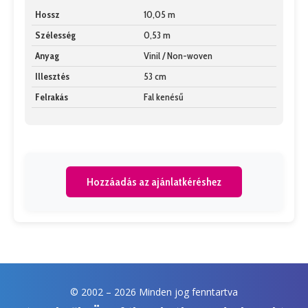
Hossz
10,05 m
Szélesség
0,53 m
Anyag
Vinil / Non-woven
Illesztés
53 cm
Felrakás
Fal kenésű
Hozzáadás az ajánlatkéréshez
© 2002 –
2026 Minden jog fenntartva