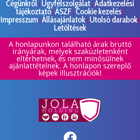
Cégünkről
Ügyfélszolgálat
Adatkezelési
|
|
tájékoztató
ÁSZF
Cookie kezelés
|
|
|
Impresszum
Állásajánlatok
Utolsó darabok
|
|
|
Letöltések
A honlapunkon található árak bruttó
irányárak, melyek szaküzletenként
eltérhetnek, és nem minősülnek
ajánlattételnek. A honlapon szereplő
képek illusztrációk!
