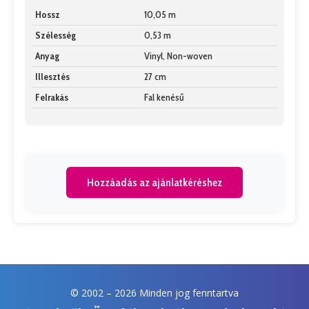
Hossz
10,05 m
Szélesség
0,53 m
Anyag
Vinyl, Non-woven
Illesztés
27 cm
Felrakás
Fal kenésű
Hozzáadás az ajánlatkéréshez
© 2002 –
2026 Minden jog fenntartva