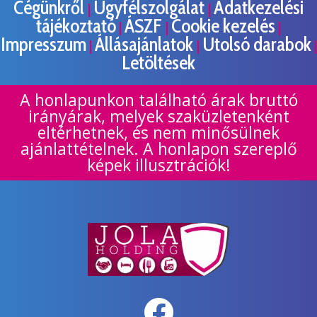
Cégünkről
Ügyfélszolgálat
Adatkezelési
|
|
tájékoztató
ÁSZF
Cookie kezelés
|
|
|
Impresszum
Állásajánlatok
Utolsó darabok
|
|
|
Letöltések
A honlapunkon található árak bruttó
irányárak, melyek szaküzletenként
eltérhetnek, és nem minősülnek
ajánlattételnek. A honlapon szereplő
képek illusztrációk!
