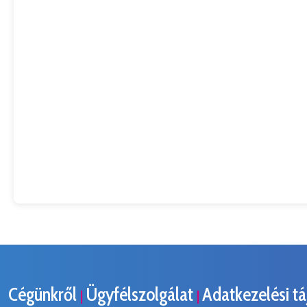
Cégünkről
Ügyfélszolgálat
Adatkezelési t
|
|