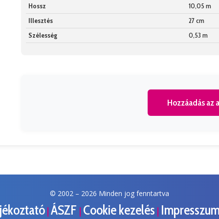
Hossz
10,05 m
Illesztés
27 cm
Szélesség
0,53 m
Hozzáadás az a
© 2002 –
2026 Minden jog fenntartva
ájékoztató
ÁSZF
Cookie kezelés
Impresszu
|
|
|