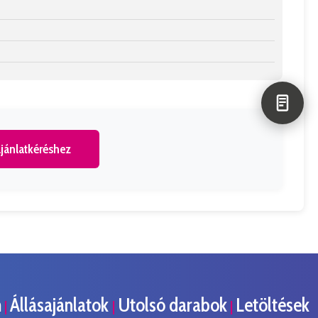
jánlatkéréshez
m
Állásajánlatok
Utolsó darabok
Letöltések
|
|
|