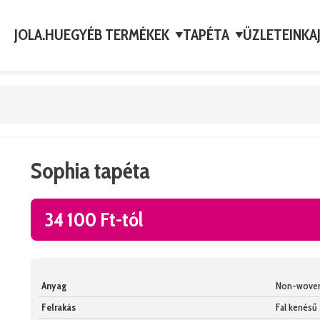
JOLA.HU
EGYÉB TERMÉKEK
TAPÉTA
ÜZLETEINK
A
▼
▼
Sophia tapéta
34 100 Ft-tól
Anyag
Non-wove
Felrakás
Fal kenésű