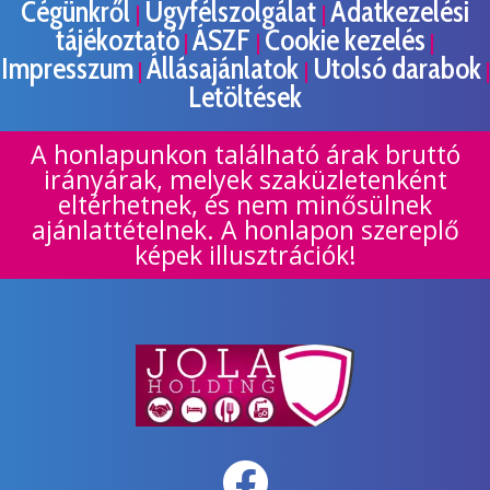
Cégünkről
Ügyfélszolgálat
Adatkezelési
|
|
tájékoztató
ÁSZF
Cookie kezelés
|
|
|
Impresszum
Állásajánlatok
Utolsó darabok
|
|
|
Letöltések
A honlapunkon található árak bruttó
irányárak, melyek szaküzletenként
eltérhetnek, és nem minősülnek
ajánlattételnek. A honlapon szereplő
képek illusztrációk!
