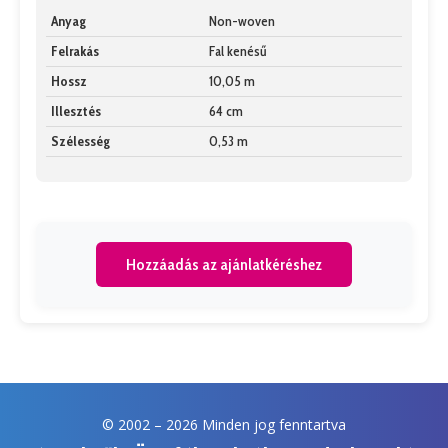
Anyag
Non-woven
Felrakás
Fal kenésű
Hossz
10,05 m
Illesztés
64 cm
Szélesség
0,53 m
Hozzáadás az ajánlatkéréshez
© 2002 –
2026 Minden jog fenntartva