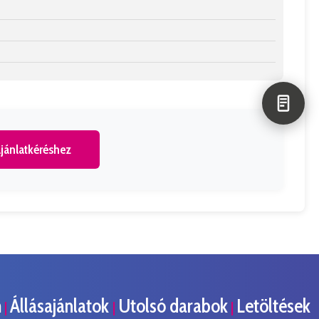
jánlatkéréshez
m
Állásajánlatok
Utolsó darabok
Letöltések
|
|
|