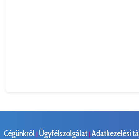
Cégünkről
Ügyfélszolgálat
Adatkezelési t
|
|