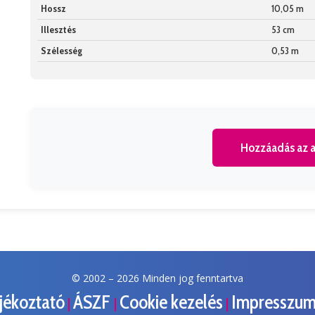
Hossz
10,05 m
Illesztés
53 cm
Szélesség
0,53 m
Hozzáadás az a
© 2002 –
2026 Minden jog fenntartva
ájékoztató
ÁSZF
Cookie kezelés
Impresszu
|
|
|