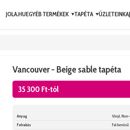
JOLA.HU
EGYÉB TERMÉKEK
TAPÉTA
ÜZLETEINK
A
▼
▼
Vancouver - Beige sable tapéta
35 300 Ft-tól
Anyag
Vinyl, No
Felrakás
Fal kenésű