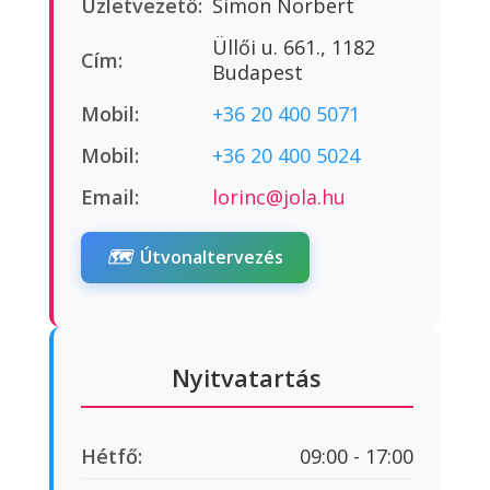
Üzletvezető:
Simon Norbert
Üllői u. 661., 1182
Cím:
Budapest
Mobil:
+36 20 400 5071
Mobil:
+36 20 400 5024
Email:
lorinc@jola.hu
🗺️
Útvonaltervezés
Nyitvatartás
Hétfő:
09:00 - 17:00