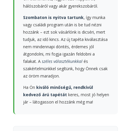
hálószobáról vagy akár gyerekszobáról.
Szombaton is nyitva tartunk
, így munka
vagy családi program után is be tud nézni
hozzánk – ezt sok vásárlónk is dicséri, mert
tudjuk, az idő kincs. Az új tapéta kiválasztása
nem mindennapi döntés, érdemes jól
átgondolni, mi fogja igazán feldobni a
falakat. A
széles választékunkkal
és
szakértelmünkkel segítünk, hogy Önnek csak
az öröm maradjon.
Ha Ön
kiváló minőségű, rendkívül
kedvező árú tapétát
keres, most jó helyen
jár – látogasson el hozzánk még ma!