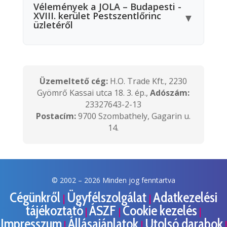
Vélemények a JOLA – Budapesti -
XVIII. kerület Pestszentlőrinc
▼
üzletéről
Üzemeltető cég:
H.O. Trade Kft., 2230
Gyömrő Kassai utca 18. 3. ép.,
Adószám:
23327643-2-13
Postacím:
9700 Szombathely, Gagarin u.
14.
© 2002 –
2026 Minden jog fenntartva
Cégünkről
Ügyfélszolgálat
Adatkezelési
|
|
tájékoztató
ÁSZF
Cookie kezelés
|
|
|
Impresszum
Állásajánlatok
Utolsó darabok
|
|
|