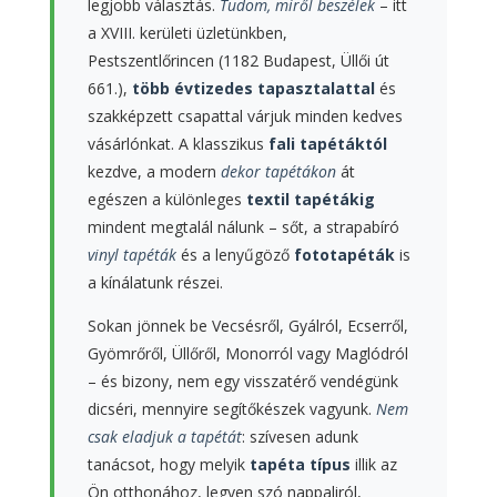
legjobb választás.
Tudom, miről beszélek
– itt
a XVIII. kerületi üzletünkben,
Pestszentlőrincen (1182 Budapest, Üllői út
661.),
több évtizedes tapasztalattal
és
szakképzett csapattal várjuk minden kedves
vásárlónkat. A klasszikus
fali tapétáktól
kezdve, a modern
dekor tapétákon
át
egészen a különleges
textil tapétákig
mindent megtalál nálunk – sőt, a strapabíró
vinyl tapéták
és a lenyűgöző
fototapéták
is
a kínálatunk részei.
Sokan jönnek be Vecsésről, Gyálról, Ecserről,
Gyömrőről, Üllőről, Monorról vagy Maglódról
– és bizony, nem egy visszatérő vendégünk
dicséri, mennyire segítőkészek vagyunk.
Nem
csak eladjuk a tapétát
: szívesen adunk
tanácsot, hogy melyik
tapéta típus
illik az
Ön otthonához, legyen szó nappaliról,